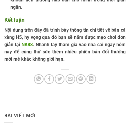
ngắn.
Kết luận
Nội dung trên đây đã trình bày thông tin chi tiết về
bắn cá
xèng H5
, hy vọng qua đó bạn sẽ nắm được mẹo chơi đơn
giản tại
NK88
. Nhanh tay tham gia vào nhà cái ngay hôm
nay để cùng thử sức thêm nhiều phiên bản đổi thưởng
mới mẻ khác không giới hạn.
BÀI VIẾT MỚI