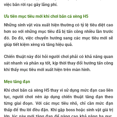
việc bắn rời rạc gây lãng phí.
Ưu tiên mục tiêu mới khi chơi bắn cá xèng H5
Những sinh vật vừa xuất hiện thường có tỷ lệ tiêu diệt cao
hơn so với những mục tiêu đã bị tấn công nhiều lần trước
đó. Do đó, việc chuyển hướng sang các mục tiêu mới sẽ
giúp tiết kiệm xèng và tăng hiệu quả.
Chiến thuật này đòi hỏi người chơi phải có khả năng quan
sát nhanh và phản xạ tốt, kịp thời thay đổi hướng tấn công
khi thấy mục tiêu mới xuất hiện trên màn hình.
Mẹo tăng đạn
Khi chơi
bắn cá xèng H5
thay vì sử dụng mức đạn cao liên
tục, người chơi nên áp dụng chiến thuật tăng đạn theo
từng giai đoạn. Với các mục tiêu nhỏ, chỉ cần mức đạn
thấp để thu lời đều đặn. Khi gặp boss hoặc sinh vật giá trị
lớn, lúc này mới tăng đạn để nâng cao khả năng hạ gục.