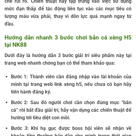
chế rủi ro. Chiến thuật này tập trung vào việc sử dụng
mức đạn thấp để tác động liên tục vào các mục tiêu có
lượng máu vừa phải, thay vì dồn lực quá mạnh ngay từ
đầu.
Hướng dẫn nhanh 3 bước chơi bắn cá xèng H5
tại NK88
Dưới đây là hướng dẫn 3 bước giải trí siêu phẩm này tại
trang web nhanh chóng bạn có thể tham khảo qua:
Bước 1: Thành viên cần đăng nhập vào tài khoản của
mình tại trang web
link xèng h5
, nếu chưa có bạn hãy
tiến hành đăng ký.
Bước 2: Sau đó người chơi cần chọn đúng mục “bắn
cá” rồi bắt đầu giải trí, hãy vận dụng các chiến thuật để
hướng tới tiêu diệt con mồi.
Bước 3: Khi hạ gục được boss hội viên sẽ nhận về
khoản tiền thưởng hấp dẫn cho mình trong thời gian