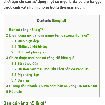
chơi bạn chỉ cần sử dụng một số mẹo là đã có thể hạ gục
được sinh vật nhanh chóng trong thời gian ngắn.
Contents
[
Đóng lại
]
1
Bắn cá xèng h5 là gì?
2
Điểm cộng nổi bật của game bắn cá xèng H5 là gì?
2.1
Giao diện đẹp
2.2
Nhiều vũ khí hỗ trợ
2.3
Sinh vật phong phú
3
Chiến thuật chơi bắn cá xèng H5 hiệu quả
3.1
Bắn theo đàn
3.2
Ưu tiên mục tiêu mới khi chơi bắn cá xèng H5
3.3
Mẹo tăng đạn
3.4
Bắn rỉa
4
Hướng dẫn nhanh 3 bước chơi bắn cá xèng H5 tại NK88
5
Kết luận
Bắn cá xèng h5 là gì?