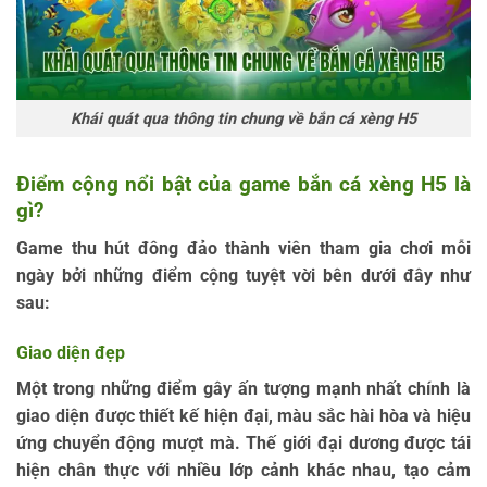
Khái quát qua thông tin chung về bắn cá xèng H5
Điểm cộng nổi bật của game bắn cá xèng H5 là
gì?
Game thu hút đông đảo thành viên tham gia chơi mỗi
ngày bởi những điểm cộng tuyệt vời bên dưới đây như
sau:
Giao diện đẹp
Một trong những điểm gây ấn tượng mạnh nhất chính là
giao diện được thiết kế hiện đại, màu sắc hài hòa và hiệu
ứng chuyển động mượt mà. Thế giới đại dương được tái
hiện chân thực với nhiều lớp cảnh khác nhau, tạo cảm