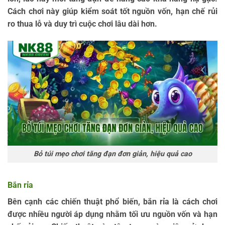
Cách chơi này giúp kiểm soát tốt nguồn vốn, hạn chế rủi
ro thua lỗ và duy trì cuộc chơi lâu dài hơn.
Bỏ túi mẹo chơi tăng đạn đơn giản, hiệu quả cao
Bắn rỉa
Bên cạnh các chiến thuật phổ biến, bắn rỉa là cách chơi
được nhiều người áp dụng nhằm tối ưu nguồn vốn và hạn