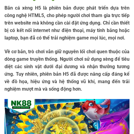
Bắn cá xèng H5
là phiên bản được phát triển dựa trên
công nghệ HTML5, cho phép người chơi tham gia trực tiếp
trên website mà không cần cài đặt ứng dụng. Chỉ cần thiết
bị có kết nối internet như điện thoại, máy tính bảng hoặc
laptop, bạn đã có thể trải nghiệm game mọi lúc, mọi nơi.
Về cơ bản, trò chơi vẫn giữ nguyên lối chơi quen thuộc của
dòng game truyền thống. Người chơi sử dụng xèng để tiêu
diệt các sinh vật dưới đại dương và nhận thưởng tương
ứng. Tuy nhiên, phiên bản H5 đã được nâng cấp đáng kể
về đồ họa, hiệu ứng và hệ thống vũ khí, mang đến trải
nghiệm mượt mà và sống động hơn.