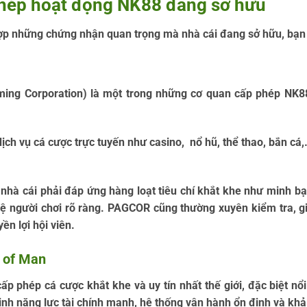
phép hoạt động NK88 đang sở hữu
 hợp những chứng nhận quan trọng mà nhà cái đang sở hữu, bạ
ing Corporation) là một trong những
cơ quan cấp phép NK8
ịch vụ cá cược trực tuyến như casino, nổ hũ, thể thao, bắn cá,
à cái phải đáp ứng hàng loạt tiêu chí khắt khe như minh bạch
vệ người chơi rõ ràng. PAGCOR cũng thường xuyên kiểm tra, 
ền lợi hội viên.
e of Man
ấp phép cá cược khắt khe và uy tín nhất thế giới, đặc biệt nổi
nh năng lực tài chính mạnh, hệ thống vận hành ổn định và khả 