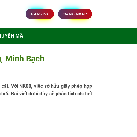
ĐĂNG KÝ
ĐĂNG NHẬP
HUYẾN MÃI
, Minh Bạch
 cái. Với NK88, việc sở hữu giấy phép hợp
. Bài viết dưới đây sẽ phân tích chi tiết