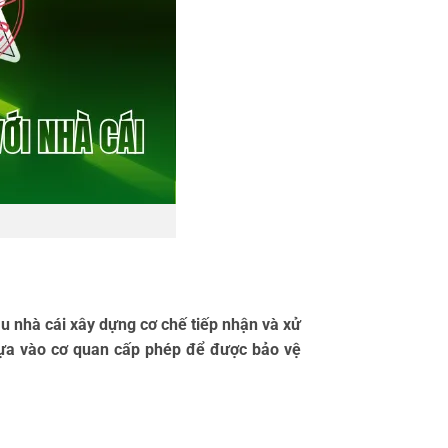
ầu nhà cái xây dựng cơ chế tiếp nhận và xử
 dựa vào cơ quan cấp phép để được bảo vệ