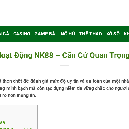
N CÁ
CASINO
GAME BÀI
NỔ HŨ
THỂ THAO
XỔ SỐ
K
Hoạt Động NK88 – Căn Cứ Quan Trọng
ố then chốt để đánh giá mức độ uy tín và an toàn của một nhà
ng minh bạch mà còn tạo dựng niềm tin vững chắc cho người chơi
 rõ hơn thông tin.
K88