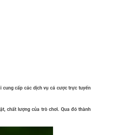
i cung cấp các dịch vụ cá cược trực tuyến
t, chất lượng của trò chơi. Qua đó thành