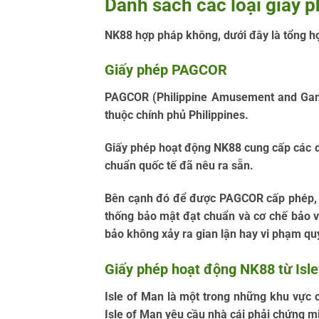
Danh sách các loại giấy 
NK88 hợp pháp không
, dưới đây là tổng
Giấy phép PAGCOR
PAGCOR (Philippine Amusement and Gam
thuộc chính phủ Philippines.
Giấy phép hoạt động NK88
cung cấp các d
chuẩn quốc tế đã nêu ra sẵn.
Bên cạnh đó để được PAGCOR cấp phép, nh
thống bảo mật đạt chuẩn và cơ chế bảo 
bảo không xảy ra gian lận hay vi phạm quy
Giấy phép hoạt động NK88 từ Isl
Isle of Man là một trong những khu vực c
Isle of Man yêu cầu nhà cái phải chứng mi