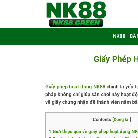
Bỏ
qua
nội
dung
NK88
BẮ
Giấy Phép 
Giấy phép hoạt động NK88
chính là yếu t
pháp không chỉ giúp sân chơi này hoạt độ
về giấy chứng nhận để thành viên nắm bắt
Contents
[
Đóng lại
]
1
Giới thiệu qua về giấy phép hoạt động N