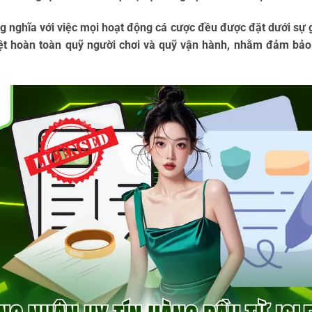
 nghĩa với việc mọi hoạt động cá cược đều được đặt dưới sự 
iệt hoàn toàn quỹ người chơi và quỹ vận hành, nhằm đảm bảo t