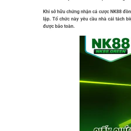
Khi sở hữu
chứng nhận cá cược NK88
đồng
lập. Tổ chức này yêu cầu nhà cái tách b
được bảo toàn.