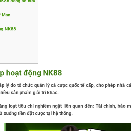
 NK88 đang sở hữu
f Man
ộng NK88
hép hoạt động NK88
p lý do tổ chức quản lý cá cược quốc tế cấp, cho phép nhà cá
nhiều sản phẩm giải trí khác.
g loạt tiêu chí nghiêm ngặt liên quan đến: Tài chính, bảo mậ
và xuống tiền đặt cược tại hệ thống.