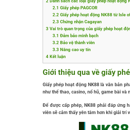
2
Danh sách các loại giấy phép hoạt động
2.1
Giấy phép PAGCOR
2.2
Giấy phép hoạt động NK88 từ Isle o
2.3
Chứng nhận Cagayan
3
Vai trò quan trọng của giấy phép hoạt đ
3.1
Đảm bảo minh bạch
3.2
Bảo vệ thành viên
3.3
Nâng cao uy tín
4
Kết luận
Giới thiệu qua về giấy p
Giấy phép hoạt động NK88
là văn bản phá
như thể thao, casino, nổ hũ, game bài và 
Để được cấp phép, NK88 phải đáp ứng hàn
viên sẽ cảm thấy yên tâm hơn khi giải trí 